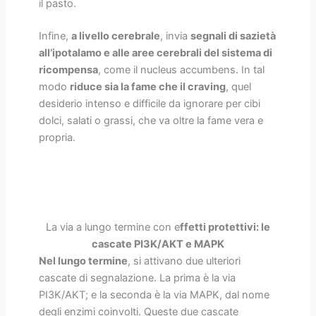
il pasto.
Infine,
a livello cerebrale
, invia
segnali di sazietà
all’ipotalamo e alle aree cerebrali del sistema di
ricompensa
, come il nucleus accumbens. In tal
modo
riduce sia la fame che il craving
, quel
desiderio intenso e difficile da ignorare per cibi
dolci, salati o grassi, che va oltre la fame vera e
propria.
La via a lungo termine con e
ffetti protettivi: le
cascate PI3K/AKT e MAPK
Nel lungo termine
, si attivano due ulteriori
cascate di segnalazione. La prima è la via
PI3K/AKT; e la seconda è la via MAPK, dal nome
degli enzimi coinvolti. Queste due cascate