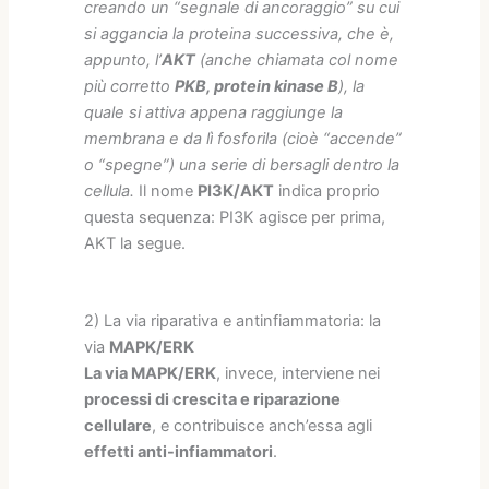
creando un “segnale di ancoraggio” su cui
si aggancia la proteina successiva, che è,
appunto, l’
AKT
(anche chiamata col nome
più corretto
PKB, protein kinase B
), la
quale si attiva appena raggiunge la
membrana e da lì fosforila (cioè “accende”
o “spegne”) una serie di bersagli dentro la
cellula.
Il nome
PI3K/AKT
indica proprio
questa sequenza: PI3K agisce per prima,
AKT la segue.
2) La via riparativa e antinfiammatoria: la
via
MAPK/ERK
La via MAPK/ERK
, invece, interviene nei
processi di crescita e riparazione
cellulare
, e contribuisce anch’essa agli
effetti anti-infiammatori
.