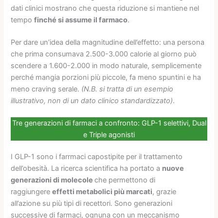
dati clinici mostrano che questa riduzione si mantiene nel
tempo
finché si assume il farmaco
.
Per dare un’idea della magnitudine dell’effetto: una persona
che prima consumava 2.500-3.000 calorie al giorno può
scendere a 1.600-2.000 in modo naturale, semplicemente
perché mangia porzioni più piccole, fa meno spuntini e ha
meno craving serale.
(N.B. si tratta di un esempio
illustrativo, non di un dato clinico standardizzato)
.
Tre generazioni di farmaci a confronto: GLP-1 selettivi, Dual
e Triple agonisti
I GLP-1 sono i farrmaci capostipite per il trattamento
dell’obesità. La ricerca scientifica ha portato a
nuove
generazioni di molecole
che permettono di
raggiungere
effetti metabolici più marcati
, grazie
all’azione su più tipi di recettori. Sono generazioni
successive di farmaci, ognuna con un meccanismo