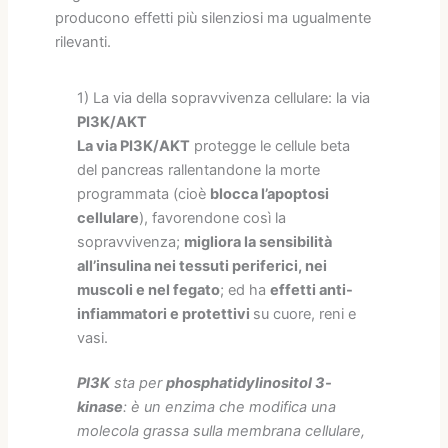
producono effetti più silenziosi ma ugualmente
rilevanti.
1) La via della sopravvivenza cellulare: la via
PI3K/AKT
La via PI3K/AKT
protegge le cellule beta
del pancreas rallentandone la morte
programmata (cioè
blocca l’apoptosi
cellulare
), favorendone così la
sopravvivenza;
migliora la sensibilità
all’insulina nei tessuti periferici, nei
muscoli e nel fegato
; ed ha
effetti anti-
infiammatori e protettivi
su cuore, reni e
vasi.
PI3K
sta per
phosphatidylinositol 3-
kinase
: è un enzima che modifica una
molecola grassa sulla membrana cellulare,