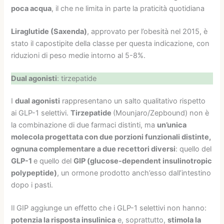
poca acqua
, il che ne limita in parte la praticità quotidiana
Liraglutide (Saxenda)
, approvato per l’obesità nel 2015, è
stato il capostipite della classe per questa indicazione, con
riduzioni di peso medie intorno al 5-8%.
Dual agonisti
: tirzepatide
I
dual agonisti
rappresentano un salto qualitativo rispetto
ai GLP-1 selettivi.
Tirzepatide
(Mounjaro/Zepbound) non è
la combinazione di due farmaci distinti, ma
un’unica
molecola progettata con due porzioni funzionali distinte,
ognuna complementare a due recettori diversi
: quello del
GLP-1
e quello del
GIP (glucose-dependent insulinotropic
polypeptide)
, un ormone prodotto anch’esso dall’intestino
dopo i pasti.
Il GIP aggiunge un effetto che i GLP-1 selettivi non hanno:
potenzia la risposta insulinica
e, soprattutto,
stimola la