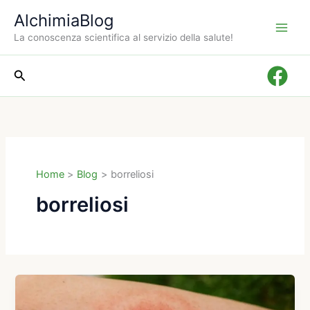
Vai
AlchimiaBlog
al
La conoscenza scientifica al servizio della salute!
contenuto
Cerca
Home
Blog
borreliosi
borreliosi