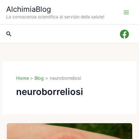
Vai
AlchimiaBlog
al
La conoscenza scientifica al servizio della salute!
contenuto
Cerca
Home
Blog
neuroborreliosi
neuroborreliosi