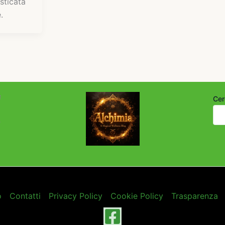
sticata
.
i
Cer
o
Contatti
Privacy Policy
Cookie Policy
Trasparenza