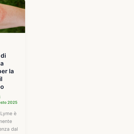
 di
da
er la
l
to
i
osto 2025
i Lyme è
mente
enza dal