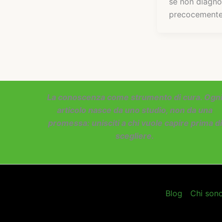
se non diagno
precocemente
La conoscenza come strumento di cura. Ogn
articolo nasce da uno studio, non da una
promessa: unisciti a chi vuole capire prima di
scegliere.
Blog
Chi son