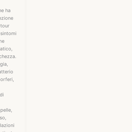
he ha
fezione
 tour
sintomi
me
atico,
chezza.
gia,
tterio
orferi,
di
pelle,
so,
lazioni