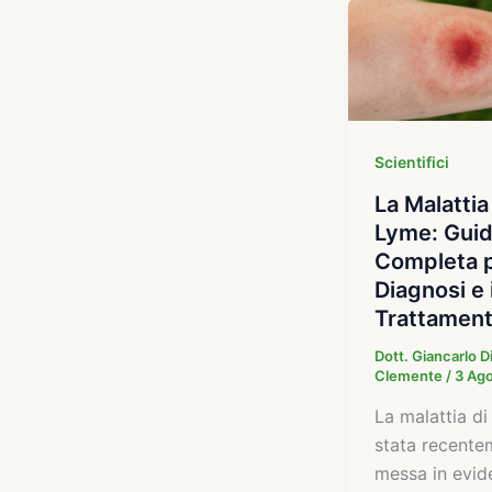
Scientifici
La Malattia
Lyme: Gui
Completa p
Diagnosi e i
Trattamen
Dott. Giancarlo D
Clemente
/
3 Ag
La malattia d
stata recente
messa in evid