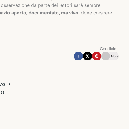
osservazione da parte dei lettori sarà sempre
azio aperto, documentato, ma vivo
, dove crescere
Condividi:
More
IVO
Antinfiammatori e Antidolorifici: una Guida Pratica per Scegliere Bene e Usarli in Sicurezza