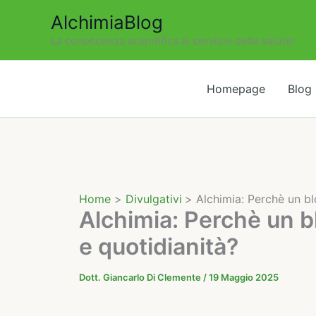
Vai
AlchimiaBlog
al
La conoscenza scientifica al servizio della salute!
contenuto
Homepage
Blog
Home
Divulgativi
Alchimia: Perchè un bl
Alchimia: Perchè un bl
e quotidianità?
Dott. Giancarlo Di Clemente
/
19 Maggio 2025