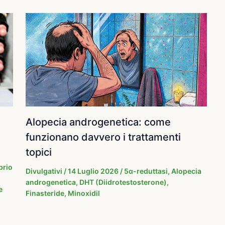
Alopecia androgenetica: come
funzionano davvero i trattamenti
topici
brio
Divulgativi
/
14 Luglio 2026
/
5α-reduttasi
,
Alopecia
androgenetica
,
DHT (Diidrotestosterone)
,
e
Finasteride
,
Minoxidil