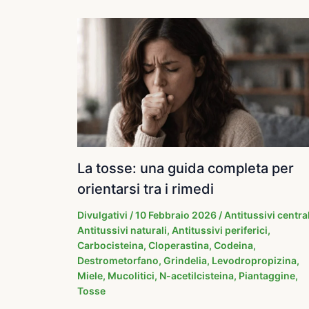
La tosse: una guida completa per
orientarsi tra i rimedi
Divulgativi
/
10 Febbraio 2026
/
Antitussivi central
Antitussivi naturali
,
Antitussivi periferici
,
Carbocisteina
,
Cloperastina
,
Codeina
,
Destrometorfano
,
Grindelia
,
Levodropropizina
,
Miele
,
Mucolitici
,
N-acetilcisteina
,
Piantaggine
,
Tosse