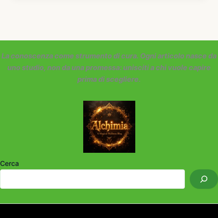
La conoscenza come strumento di cura. Ogni articolo nasce da
uno studio, non da una promessa: unisciti a chi vuole capire
prima di scegliere.
Cerca