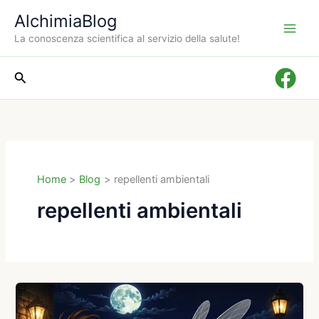
Vai
AlchimiaBlog
al
La conoscenza scientifica al servizio della salute!
contenuto
Cerca
Home
Blog
repellenti ambientali
repellenti ambientali