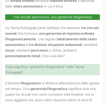
Lo
stesso stimolo
produce
risposte diverse
a seconda
dello
stato autonomico
in cui ti trovi.
I tre circuiti autonomici: una gerarchia filogenetica
La Teoria Polivagale parte dall’idea che esistano
tre circuiti
neurali
che formano
una gerarchia di risposta ordinata
filogeneticamente
, che regola l
‘adattamento dello stato
autonomico
a
tre distinte situazioni ambientali
: ambienti
sicuri
, ambienti
pericolosi
o, infine, ambienti
potenzialmente letali
. Che vuol dire?
Cosa significa “gerarchia filogenetica” nella Teoria
Polivagale?
Il termine
filogenetico
si riferisce all’evoluzione delle specie
nel tempo. Una
gerarchia filogenetica
significa cioè che
questi tre circuiti non sono comparsi tutti insieme, ma si
sono aggiunti uno dopo l’altro durante milioni di anni di