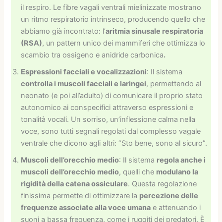
il respiro. Le fibre vagali ventrali mielinizzate mostrano
un ritmo respiratorio intrinseco, producendo quello che
abbiamo già incontrato: l’
aritmia sinusale respiratoria
(RSA)
, un pattern unico dei mammiferi che ottimizza lo
scambio tra ossigeno e anidride carbonica
.
Espressioni facciali e vocalizzazioni
: Il sistema
controlla i muscoli facciali e laringei
, permettendo al
neonato (e poi all’adulto) di comunicare il proprio stato
autonomico ai conspecifici attraverso espressioni e
tonalità vocali. Un sorriso, un’inflessione calma nella
voce, sono tutti segnali regolati dal complesso vagale
ventrale che dicono agli altri: “Sto bene, sono al sicuro”.
Muscoli dell’orecchio medio
: Il sistema
regola anche i
muscoli dell’orecchio medio
, quelli che
modulano la
rigidità della catena ossiculare
. Questa regolazione
finissima permette di ottimizzare la
percezione delle
frequenze associate alla voce umana
e attenuando i
suoni a bassa frequenza, come i ruggiti dei predatori. È