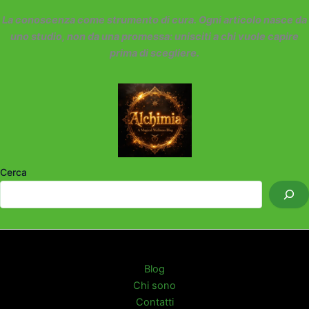
La conoscenza come strumento di cura. Ogni articolo nasce da
uno studio, non da una promessa: unisciti a chi vuole capire
prima di scegliere.
Cerca
Blog
Chi sono
Contatti