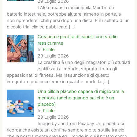
29 Luglio 2026
L’Akkermansia muciniphila MucTn, un
batterio intestinale, potrebbe aiutare, almeno in parte, a
non riprendere i chili persi dopo una dieta. È il risultato di un
piccolo trial clinico pubblicato
[…]
Creatina e perdita di capelli: uno studio
rassicurante
In
Pillole
29 Luglio 2026
La creatina è uno degli integratori più studiati
e utilizzati al mondo, soprattutto tra gli
appassionati di fitness. Ma l’assunzione di questo
integratore può accelerare in qualche modo la
[…]
Una pillola placebo capace di migliorare la
memoria (anche quando sai che è un
placebo)
In
Pillole
29 Luglio 2026
Image by Jan from Pixabay Un placebo ci
ricorda che esiste un confine sempre molto sottile tra ciò
che la nostra mente crede ed il modo in cui il nostro corpo