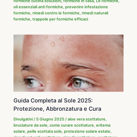
formiche cucina soluzioni
,
formiche in casa
,
Le formiche
,
oli essenziali anti formiche
,
prevenire infestazione
formiche
,
rimedi contro le formiche
,
rimedi naturali
formiche
,
trappole per formiche efficaci
Guida Completa al Sole 2025:
Protezione, Abbronzatura e Cura
Divulgativi
/
5 Giugno 2025
/
aloe vera scottature
,
bruciature da sole
,
come curare scottature
,
eritema
solare
,
pelle scottata sole
,
protezione solare estate
,