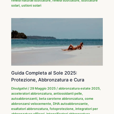
rimedi naturali scottature
,
rimedi scottature
,
scottature
solari
,
ustioni solari
Guida Completa al Sole 2025:
Protezione, Abbronzatura e Cura
Divulgativi
/
29 Maggio 2025
/
abbronzatura estate 2025
,
acceleratori abbronzatura
,
antiossidanti pelle
,
autoabbronzanti
,
beta carotene abbronzatura
,
come
abbronzarsi velocemente
,
DHA autoabbronzante
,
esaltatori abbronzatura
,
fotoprotezione
,
integratori per
abbronzatura efficaci
,
intensificatori abbronzatura
,