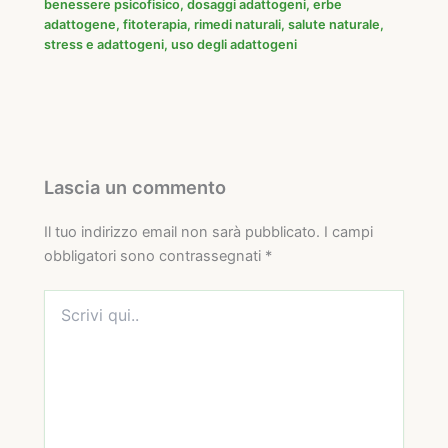
benessere psicofisico
,
dosaggi adattogeni
,
erbe
adattogene
,
fitoterapia
,
rimedi naturali
,
salute naturale
,
stress e adattogeni
,
uso degli adattogeni
Lascia un commento
Il tuo indirizzo email non sarà pubblicato.
I campi
obbligatori sono contrassegnati
*
Scrivi
qui..