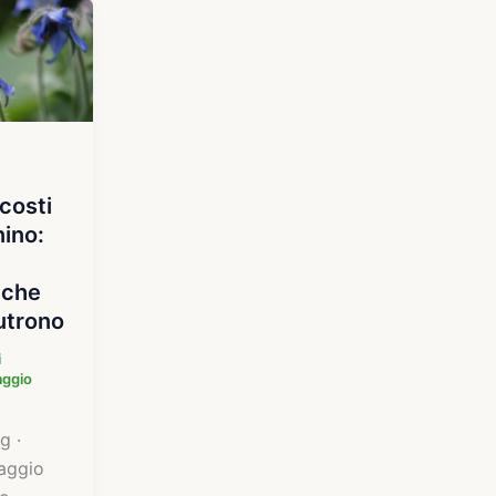
scosti
nino:
 che
utrono
i
aggio
g ·
aggio