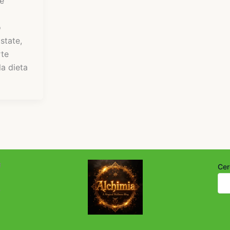
e
o
state,
rte
la dieta
i
Cer