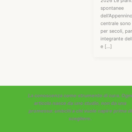
2026 Le piant
spontanee
dell’Appennin
centrale sono 
per secoli, pa
integrante del
e […]
La conoscenza come strumento di cura. Ogn
articolo nasce da uno studio, non da una
promessa: unisciti a chi vuole capire prima di
scegliere.