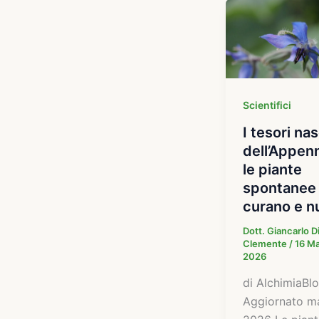
Scientifici
I tesori na
dell’Appen
le piante
spontanee
curano e n
Dott. Giancarlo D
Clemente
/
16 M
2026
di AlchimiaBlo
Aggiornato m