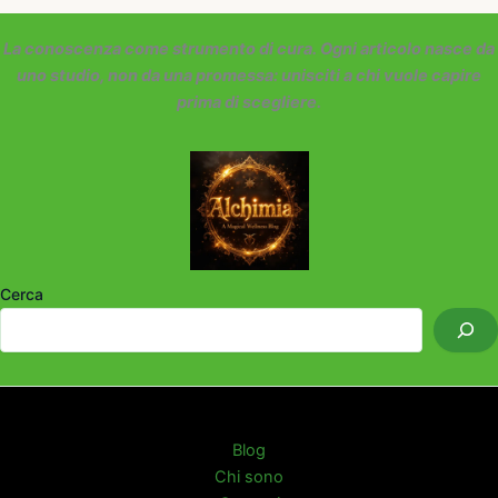
La conoscenza come strumento di cura. Ogni articolo nasce da
uno studio, non da una promessa: unisciti a chi vuole capire
prima di scegliere.
Cerca
Blog
Chi sono