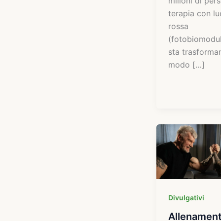
milioni di pers
terapia con lu
rossa
(fotobiomodu
sta trasforman
modo […]
Divulgativi
Allenamen