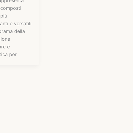
appresenta
 composti
 più
anti e versatili
orama della
zione
are e
tica per