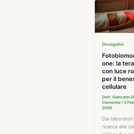
Divulgativi
Fotobiomod
one: la ter
con luce r
per il ben
cellulare
Dott. Giancarlo D
Clemente
/
5 Feb
2026
Dai laboratori
ricerca alle ca