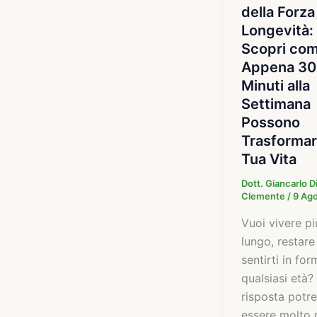
della Forza
Longevità:
Scopri co
Appena 30
Minuti alla
Settimana
Possono
Trasformar
Tua Vita
Dott. Giancarlo D
Clemente
/
9 Ag
Vuoi vivere pi
lungo, restare
sentirti in for
qualsiasi età?
risposta potr
essere molto 