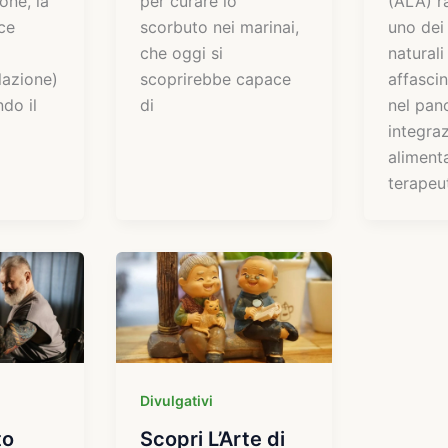
one, la
per curare lo
(ALA) r
ce
scorbuto nei marinai,
uno dei
che oggi si
naturali
lazione)
scoprirebbe capace
affascin
do il
di
nel pan
integra
aliment
terapeu
Divulgativi
to
Scopri L’Arte di