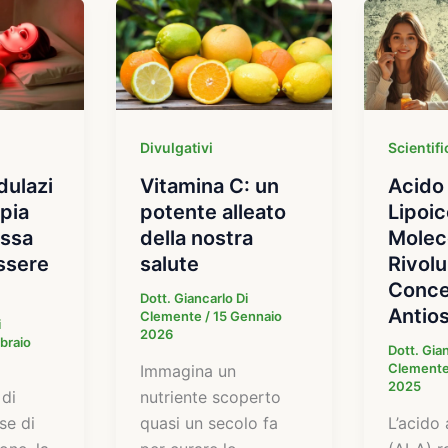
Divulgativi
Scientifi
ulazi
Vitamina C: un
Acido 
apia
potente alleato
Lipoic
ossa
della nostra
Molec
essere
salute
Rivolu
Conce
Dott. Giancarlo Di
Antio
Clemente
/
15 Gennaio
i
2026
braio
Dott. Gian
Clement
Immagina un
2025
 di
nutriente scoperto
se di
quasi un secolo fa
L’acido 