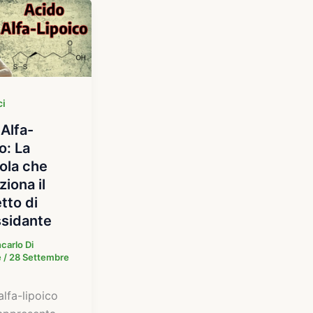
ci
Alfa-
o: La
ola che
ziona il
tto di
ssidante
carlo Di
e
/
28 Settembre
alfa-lipoico