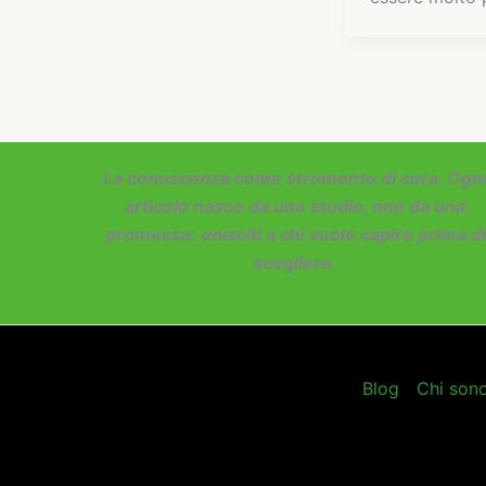
La conoscenza come strumento di cura. Ogn
articolo nasce da uno studio, non da una
promessa: unisciti a chi vuole capire prima di
scegliere.
Blog
Chi son