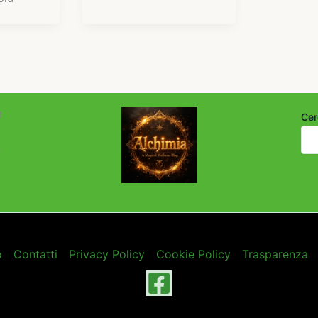
i
Cer
o
Contatti
Privacy Policy
Cookie Policy
Trasparenza