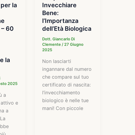
 per la
Invecchiare
Bene:
me
l’Importanza
 – 60
dell’Età Biologica
Dott. Giancarlo Di
Clemente
/
27 Giugno
2025
e la
Non lasciarti
ingannare dal numero
che compare sul tuo
i
osto 2025
certificato di nascita:
l’invecchiamento
ù a
biologico è nelle tue
 attivo e
mani! Con piccole
ma a
 La
ebbe
più