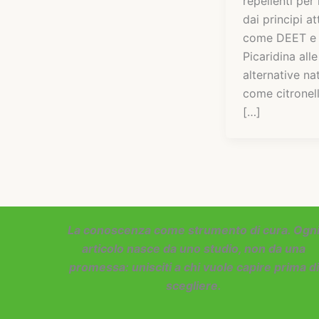
repellenti per 
dai principi att
come DEET e
Picaridina alle
alternative nat
come citronell
[…]
La conoscenza come strumento di cura. Ogn
articolo nasce da uno studio, non da una
promessa: unisciti a chi vuole capire prima di
scegliere.