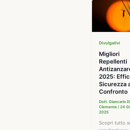
Divulgativi
Migliori
Repellenti
Antizanzar
2025: Effic
Sicurezza 
Confronto
Dott. Giancarlo D
Clemente
/
24 G
2025
Scopri tutto s