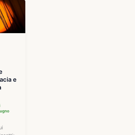
e
acia e
a
i
iugno
ui