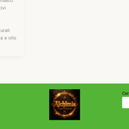
insetti:
ivi
urali
a e olio
i
Cer