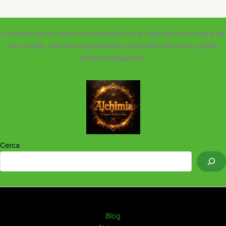
La conoscenza come strumento di cura. Ogni articolo nasce da
uno studio, non da una promessa: unisciti a chi vuole capire
prima di scegliere.
Cerca
Blog