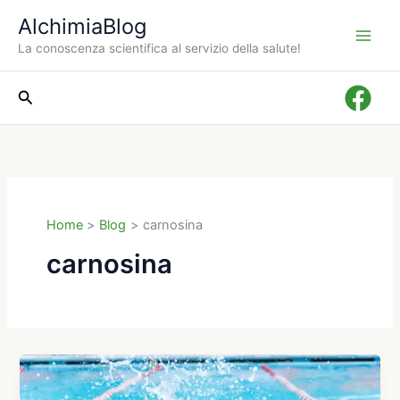
Vai
AlchimiaBlog
al
La conoscenza scientifica al servizio della salute!
contenuto
Cerca
Home
Blog
carnosina
carnosina