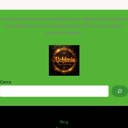
La conoscenza come strumento di cura. Ogni articolo nasce da
uno studio, non da una promessa: unisciti a chi vuole capire
prima di scegliere.
Cerca
Blog