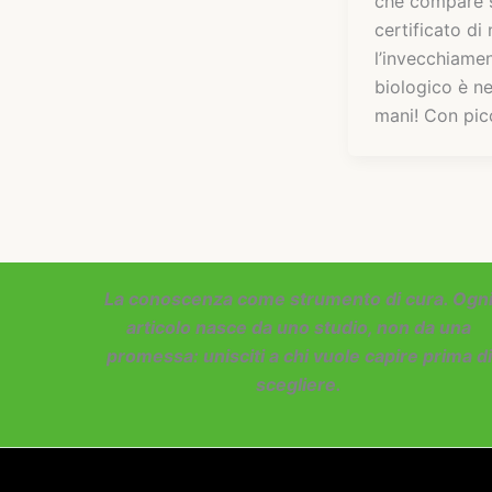
che compare s
certificato di 
l’invecchiame
biologico è ne
mani! Con pic
La conoscenza come strumento di cura. Ogn
articolo nasce da uno studio, non da una
promessa: unisciti a chi vuole capire prima di
scegliere.