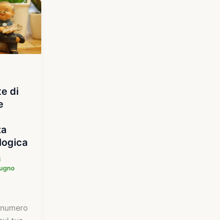
te di
e
za
ologica
i
iugno
 numero