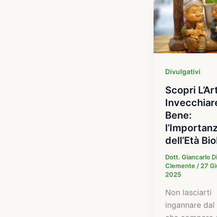
Divulgativi
Scopri L’Ar
Invecchiar
Bene:
l’Importan
dell’Età Bi
Dott. Giancarlo D
Clemente
/
27 G
2025
Non lasciarti
ingannare dal