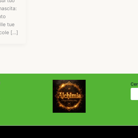
ul tuo
nascita:
nto
lle tue
cole […]
i
Cer