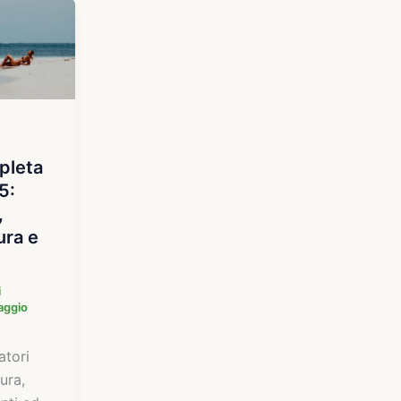
pleta
5:
,
ura e
i
aggio
atori
ura,