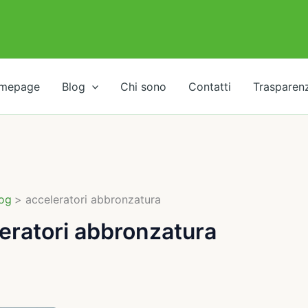
mepage
Blog
Chi sono
Contatti
Trasparen
og
acceleratori abbronzatura
eratori abbronzatura