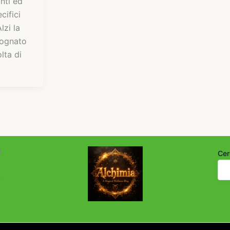
nti ed
cifici
lzi la
sognato
lta di
i
Cer