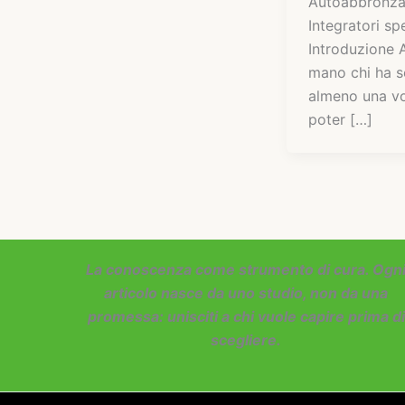
Autoabbronza
Integratori spe
Introduzione A
mano chi ha 
almeno una vo
poter […]
La conoscenza come strumento di cura. Ogn
articolo nasce da uno studio, non da una
promessa: unisciti a chi vuole capire prima di
scegliere.